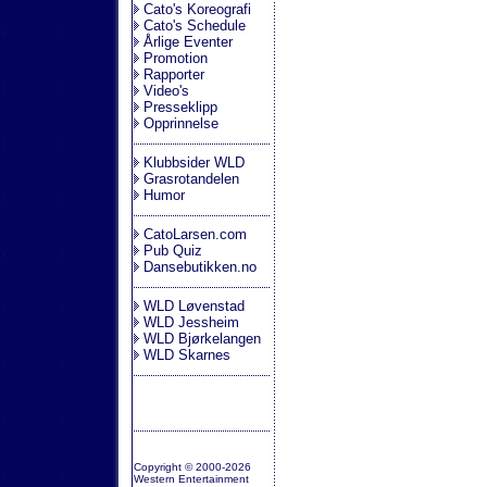
Cato's Koreografi
Cato's Schedule
Årlige Eventer
Promotion
Rapporter
Video's
Presseklipp
Opprinnelse
Klubbsider WLD
Grasrotandelen
Humor
CatoLarsen.com
Pub Quiz
Dansebutikken.no
WLD Løvenstad
WLD Jessheim
WLD Bjørkelangen
WLD Skarnes
Copyright © 2000-2026
Western Entertainment