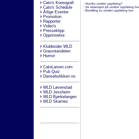
Cato's Koreografi
-
Hvorfor utvidet oppføring?
Cato's Schedule
- Se eksempel på utvidet oppføring her
-
Bestilling av utvidet oppføring her:
Årlige Eventer
Promotion
Rapporter
Video's
Presseklipp
Opprinnelse
Klubbsider WLD
Grasrotandelen
Humor
CatoLarsen.com
Pub Quiz
Dansebutikken.no
WLD Løvenstad
WLD Jessheim
WLD Bjørkelangen
WLD Skarnes