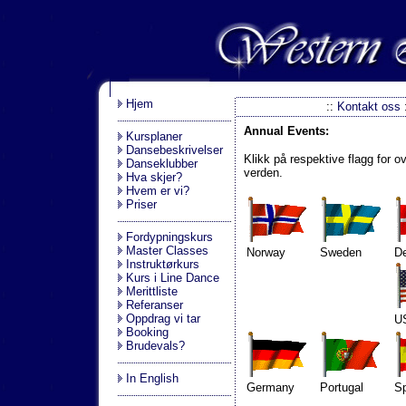
.
Hjem
::
Kontakt oss
Annual Events:
Kursplaner
Dansebeskrivelser
Klikk på respektive flagg for o
Danseklubber
verden.
Hva skjer?
Hvem er vi?
Priser
Fordypningskurs
Master Classes
Norway
Sweden
D
Instruktørkurs
Kurs i Line Dance
Merittliste
Referanser
Oppdrag vi tar
U
Booking
Brudevals?
In English
Germany
Portugal
Sp