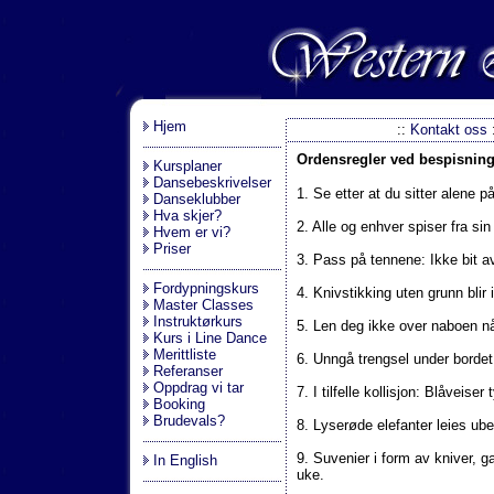
.
Hjem
::
Kontakt oss
Ordensregler ved bespisning
Kursplaner
Dansebeskrivelser
1. Se etter at du sitter alene p
Danseklubber
Hva skjer?
2. Alle og enhver spiser fra sin
Hvem er vi?
Priser
3. Pass på tennene: Ikke bit a
Fordypningskurs
4. Knivstikking uten grunn blir 
Master Classes
Instruktørkurs
5. Len deg ikke over naboen n
Kurs i Line Dance
Merittliste
6. Unngå trengsel under bordet 
Referanser
Oppdrag vi tar
7. I tilfelle kollisjon: Blåveis
Booking
Brudevals?
8. Lyserøde elefanter leies ub
9. Suvenier i form av kniver, ga
In English
uke.