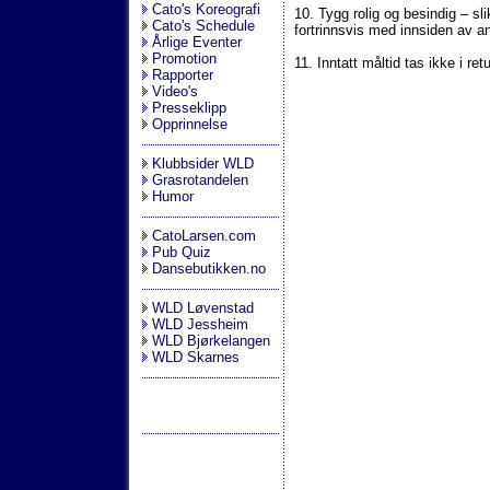
Cato's Koreografi
10. Tygg rolig og besindig – s
Cato's Schedule
fortrinnsvis med innsiden av an
Årlige Eventer
Promotion
11. Inntatt måltid tas ikke i retu
Rapporter
Video's
Presseklipp
Opprinnelse
Klubbsider WLD
Grasrotandelen
Humor
CatoLarsen.com
Pub Quiz
Dansebutikken.no
WLD Løvenstad
WLD Jessheim
WLD Bjørkelangen
WLD Skarnes