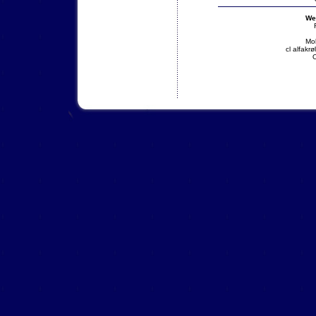
We
Mo
cl alfakr
O