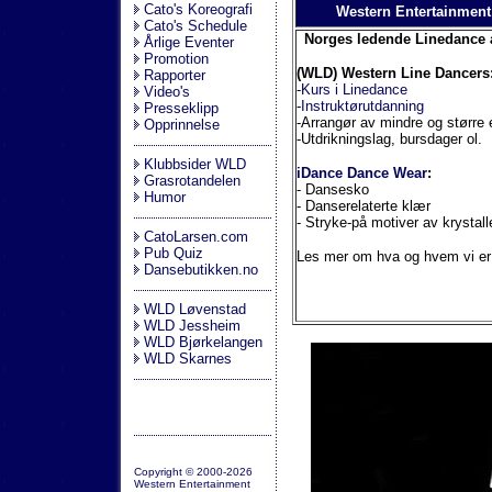
Cato's Koreografi
Western Entertainment
Cato's Schedule
Norges ledende Linedance a
Årlige Eventer
Promotion
(WLD) Western Line Dancers
Rapporter
-
Kurs i Linedance
Video's
-
Instruktørutdanning
Presseklipp
-Arrangør av mindre og større 
Opprinnelse
-Utdrikningslag, bursdager ol.
Klubbsider WLD
iDance Dance Wear
:
Grasrotandelen
- Dansesko
Humor
- Danserelaterte klær
- Stryke-på motiver av krystall
CatoLarsen.com
Pub Quiz
Les mer om hva og hvem vi e
Dansebutikken.no
WLD Løvenstad
WLD Jessheim
WLD Bjørkelangen
WLD Skarnes
Copyright © 2000-2026
Western Entertainment