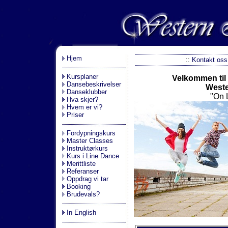
.
Hjem
::
Kontakt oss
Kursplaner
Velkommen til
Dansebeskrivelser
Weste
Danseklubber
"On 
Hva skjer?
Hvem er vi?
Priser
Fordypningskurs
Master Classes
Instruktørkurs
Kurs i Line Dance
Merittliste
Referanser
Oppdrag vi tar
Booking
Brudevals?
In English